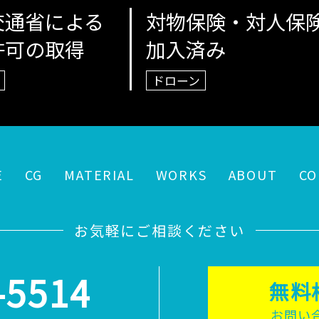
交通省による
対物保険・対人保
許可の取得
加入済み
ドローン
E
CG
MATERIAL
WORKS
ABOUT
CO
お気軽にご相談ください
-5514
無料
お問い