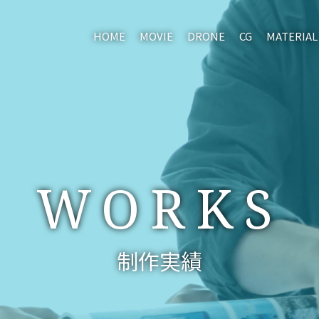
HOME
MOVIE
DRONE
CG
MATERIAL
WORKS
制作実績